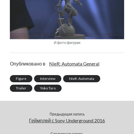
И фото фигурки
Опубликовано в
NieR: Automata General
Figure
Interview
NieR: Automata
Trailer
Yoko Taro
Предыдущая запись
Геймплей с Sony Underground 2016
Следующая запись