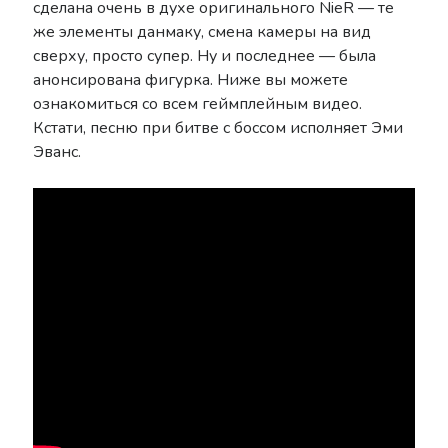
сделана очень в духе оригинального NieR — те
Drag-On Dragoon
же элементы данмаку, смена камеры на вид
LORE
сверху, просто супер. Ну и последнее — была
NieR: Automata General
анонсирована фигурка. Ниже вы можете
Other
ознакомиться со всем геймплейным видео.
Reincarnation
Кстати, песню при битве с боссом исполняет Эми
Replicant V1.22
Эванс.
SINoALICE
Tweets
Донаты
Поддержать можно здесь