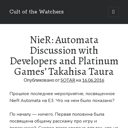
Cult of the Watchers
отрыть
основн
Боковая
меню
Поиск
панель
NieR: Automata
Discussion with
Developers and Platinum
Games’ Takahisa Taura
Метки
Опубликовано от
SOTAR
на
16.06.2016
Art
Bakuken
anime
404
Blog
Прошлое последнее мероприятие, посвященное
DLC
BUKKORO
NieR Automata на Е3. Что на нем было показано?
Drag-on Dragoon
Drag-On Dragoon 1.3
Famitsu
По началу — ничего. Первая половина была
Drag-on Dragoon 3
посвящена общему расскажу про игру и
Interview
Figure
Guide