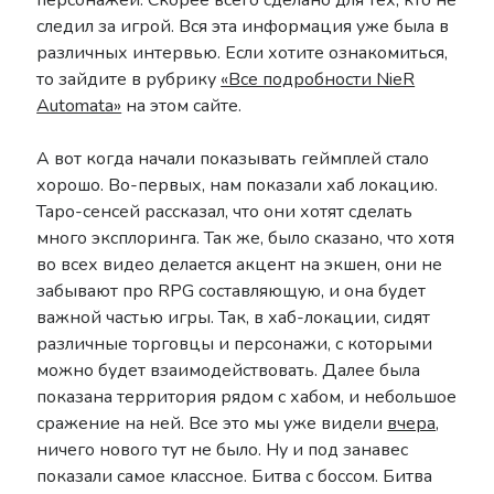
персонажей. Скорее всего сделано для тех, кто не
следил за игрой. Вся эта информация уже была в
Nier
Lore
Manga
News
различных интервью. Если хотите ознакомиться,
то зайдите в рубрику
«Все подробности NieR
NieR: Automata
Automata»
на этом сайте.
nier remaster
OST
Novel
А вот когда начали показывать геймплей стало
reincarnation
Scans
хорошо. Во-первых, нам показали хаб локацию.
Таро-сенсей рассказал, что они хотят сделать
Shelfhentai
SINoALICE
много эксплоринга. Так же, было сказано, что хотя
Stage Play
Theory
во всех видео делается акцент на экшен, они не
Terra Battle
забывают про RPG составляющую, и она будет
Trailer
Thou Shalt Not Die
Tweets
важной частью игры. Так, в хаб-локации, сидят
Yoko Taro
различные торговцы и персонажи, с которыми
Voice of Cards
можно будет взаимодействовать. Далее была
YoRHa
показана территория рядом с хабом, и небольшое
Yukiko Yokoo
сражение на ней. Все это мы уже видели
вчера
,
ничего нового тут не было. Ну и под занавес
показали самое классное. Битва с боссом. Битва
Рубрики