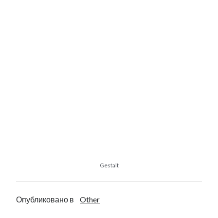
Nier
Lore
Manga
News
NieR: Automata
nier remaster
OST
Novel
reincarnation
Scans
Shelfhentai
SINoALICE
Stage Play
Theory
Terra Battle
Trailer
Thou Shalt Not Die
Tweets
Yoko Taro
Voice of Cards
Gestalt
YoRHa
Yukiko Yokoo
Опубликовано в
Other
Рубрики