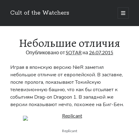
Cult of the Watchers
отрыть
основн
Боковая
меню
Поиск
панель
Небольшие отличия
Опубликовано от
SOTAR
на
26.07.2015
Играя в японскую версию NieR заметил
небольшое отличие от европейской. В заставке,
Метки
после пролога, показывают Токийскую
Art
телевизионную башню, что как бы отсылает к
Bakuken
anime
404
событиям Drag-on Dragoon 1. В западной же
Blog
DLC
BUKKORO
версии показывают нечто, похожее на Биг-Бен.
Drag-on Dragoon
Drag-On Dragoon 1.3
Famitsu
Drag-on Dragoon 3
Replicant
Interview
Figure
Guide