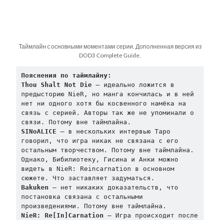
Drag-On Dragoon
LORE
NieR: Automata General
Таймлайн с основными моментами серии. Дополненная версия из
Other
DOD3 Complete Guide.
Reincarnation
Replicant V1.22
Пояснения по таймлайну:
SINoALICE
Thou Shalt Not Die
 — идеально ложится в 
предысторию NieR, но манга кончилась и в ней 
Tweets
нет ни одного хотя бы косвенного намёка на 
связь с серией. Авторы так же не упоминали о 
связи. Потому вне таймлайна.
Донаты
SINoALICE 
— в нескольких интервью Таро 
говорил, что игра никак не связана с его 
остальным творчеством. Потому вне таймлайна. 
Поддержать можно здесь
Однако, Бибилиотеку, Гисина и Анки можно 
видеть в NieR: Reincarnation в основном 
сюжете. Что заставляет задуматься.
Bakuken 
— нет никаких доказательств, что 
постановка связана с остальными 
произведениями. Потому вне таймлайна.
NieR: Re[In]Carnation
 — Игра происходит после 