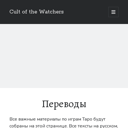
Cult of the Watchers
отрыть
основн
Боковая
меню
Поиск
панель
Метки
Art
Bakuken
anime
404
Blog
DLC
BUKKORO
Переводы
Drag-on Dragoon
Drag-On Dragoon 1.3
Famitsu
Drag-on Dragoon 3
Все важные материалы по играм Таро будут
Interview
собраны на этой странице. Все тексты на русском,
Figure
Guide