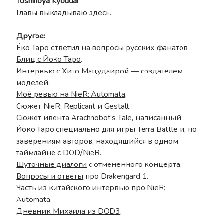
Yoshinoya Kyoudai
Главы выкладываю
здесь
.
Другое:
Ёко Таро ответил на вопросы русских фанатов
Блиц с Йоко Таро
.
Интервью с Хито Мацудаирой — создателем
моделей
.
Моё ревью на NieR: Automata
.
Сюжет NieR: Replicant и Gestalt
.
Сюжет ивента
Arachnobot’s Tale
, написанный
Йоко Таро специально для игры Terra Battle и, по
заверениям авторов, находящийся в одном
таймлайне с DOD/NieR.
Шуточные диалоги
с отмененного концерта.
Вопросы и ответы
про Drakengard 1.
Часть из
китайского интервью
про NieR:
Automata.
Дневник Михаила из DOD3
.