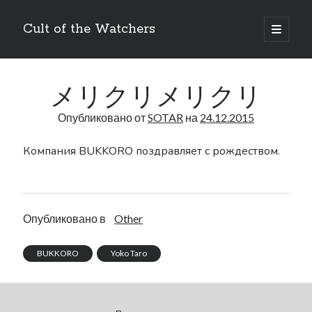
Cult of the Watchers
отрыть
основн
Боковая
меню
Поиск
панель
メリクリメリクリ
Опубликовано от
SOTAR
на
24.12.2015
Компания BUKKORO поздравляет с рождеством.
Метки
Art
Bakuken
anime
404
Опубликовано в
Other
Blog
DLC
BUKKORO
Drag-on Dragoon
BUKKORO
Yoko Taro
Drag-On Dragoon 1.3
Famitsu
Drag-on Dragoon 3
Interview
Figure
Guide