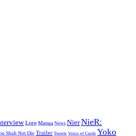
NieR:
nterview
Nier
Lore
Manga
News
Yoko
Trailer
ou Shalt Not Die
Tweets
Voice of Cards