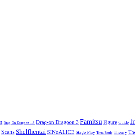
I
Famitsu
n
Drag-on Dragoon 3
Figure
Guide
Drag-On Dragoon 1.3
Shelfhentai
Scans
SINoALICE
Th
Stage Play
Theory
Terra Battle