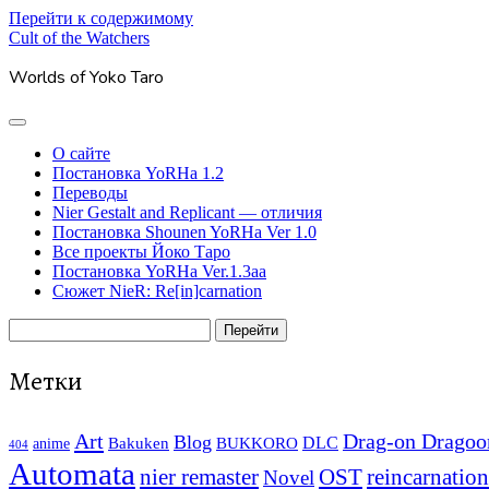
Перейти к содержимому
Cult of the Watchers
Worlds of Yoko Taro
отрыть
основное
О сайте
меню
Постановка YoRHa 1.2
Переводы
Nier Gestalt and Replicant — отличия
Постановка Shounen YoRHa Ver 1.0
Все проекты Йоко Таро
Постановка YoRHa Ver.1.3aa
Сюжет NieR: Re[in]carnation
Боковая
Поиск
панель
Метки
Art
Drag-on Dragoo
Blog
Bakuken
BUKKORO
DLC
anime
404
Automata
nier remaster
OST
reincarnation
Novel