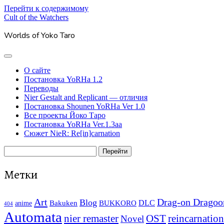
Перейти к содержимому
Cult of the Watchers
Worlds of Yoko Taro
отрыть
основное
О сайте
меню
Постановка YoRHa 1.2
Переводы
Nier Gestalt and Replicant — отличия
Постановка Shounen YoRHa Ver 1.0
Все проекты Йоко Таро
Постановка YoRHa Ver.1.3aa
Сюжет NieR: Re[in]carnation
Боковая
Поиск
панель
Метки
Art
Drag-on Dragoo
Blog
Bakuken
BUKKORO
DLC
anime
404
Automata
nier remaster
OST
reincarnation
Novel