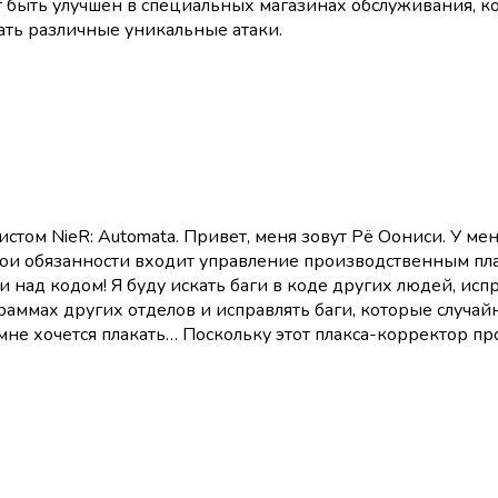
 быть улучшен в специальных магазинах обслуживания, к
ать различные уникальные атаки.
мистом NieR: Automata. Привет, меня зовут Рё Оониси. У ме
мои обязанности входит управление производственным пла
и над кодом! Я буду искать баги в коде других людей, исп
раммах других отделов и исправлять баги, которые случайно
 мне хочется плакать… Поскольку этот плакса-корректор п