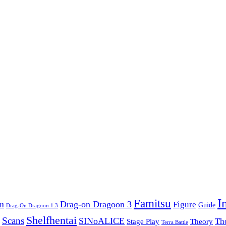
I
Famitsu
n
Drag-on Dragoon 3
Figure
Guide
Drag-On Dragoon 1.3
Shelfhentai
Scans
SINoALICE
Th
Stage Play
Theory
Terra Battle