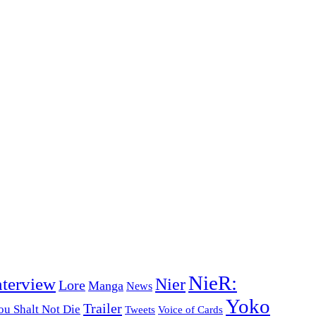
NieR:
nterview
Nier
Lore
Manga
News
Yoko
Trailer
ou Shalt Not Die
Tweets
Voice of Cards