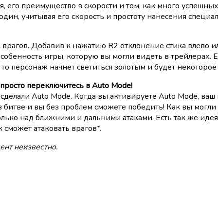
ая, его преимущество в скорости и том, как много успешн
дин, учитывая его скорость и простоту нанесения специал
 врагов. Добавив к нажатию R2 отклонение стика влево и
обенность игры, которую вы могли видеть в трейлерах. Е
 то персонаж начнет светиться золотым и будет некоторое 
о просто переключитесь в Auto Mode!
делали Auto Mode. Когда вы активируете Auto Mode, ваш п
в битве и вы без проблем сможете победить! Как вы могли
олько над ближними и дальними атаками. Есть так же иде
 сможет атаковать врагов*.
ент неизвестно.