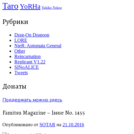
Taro
YoRHa
Yukiko Yokoo
Рубрики
Drag-On Dragoon
LORE
NieR: Automata General
Other
Reincarnation
Replicant V1.22
SINoALICE
Tweets
Донаты
Поддержать можно здесь
Famitsu Magazine – Issue No. 1455
Опубликовано от
SOTAR
на
21.10.2016