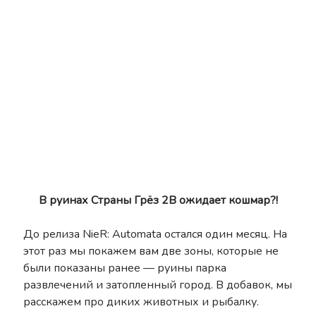
Nier
Lore
Manga
News
NieR: Automata
nier remaster
OST
Novel
reincarnation
Scans
Shelfhentai
SINoALICE
Stage Play
Theory
Terra Battle
Trailer
Thou Shalt Not Die
Tweets
В руинах Страны Грёз 2В ожидает кошмар?!
Yoko Taro
Voice of Cards
До релиза NieR: Automata остался один месяц. На
YoRHa
этот раз мы покажем вам две зоны, которые не
Yukiko Yokoo
были показаны ранее — руины парка
развлечений и затопленный город. В добавок, мы
расскажем про диких животных и рыбалку.
Рубрики