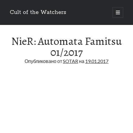
Cult of the Watchers
отрыть
основн
Боковая
меню
Поиск
панель
NieR: Automata Famitsu
01/2017
Опубликовано от
SOTAR
на
19.01.2017
Метки
Art
Bakuken
anime
404
Blog
DLC
BUKKORO
Drag-on Dragoon
Drag-On Dragoon 1.3
Famitsu
Drag-on Dragoon 3
Interview
Figure
Guide