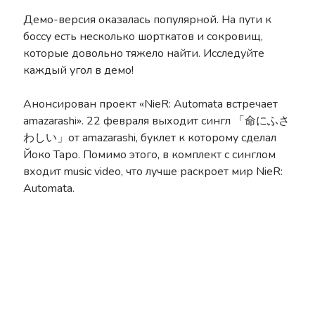
Демо-версия оказалась популярной. На пути к
Drag-On Dragoon
боссу есть несколько шорткатов и сокровищ,
LORE
которые довольно тяжело найти. Исследуйте
NieR: Automata General
каждый угол в демо!
Other
Reincarnation
Анонсирован проект «NieR: Automata встречает
Replicant V1.22
amazarashi». 22 февраля выходит сингл 「命にふさ
SINoALICE
わしい」от amazarashi, буклет к которому сделал
Tweets
Йоко Таро. Помимо этого, в комплект с синглом
входит music video, что лучше раскроет мир NieR:
Automata.
Донаты
Поддержать можно здесь