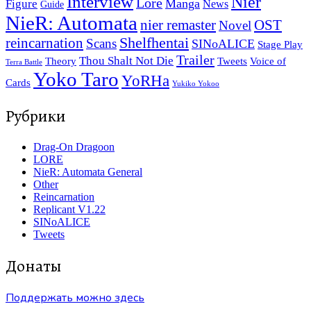
Interview
Nier
Lore
Manga
Figure
News
Guide
NieR: Automata
nier remaster
OST
Novel
reincarnation
Shelfhentai
Scans
SINoALICE
Stage Play
Trailer
Thou Shalt Not Die
Tweets
Theory
Voice of
Terra Battle
Yoko Taro
YoRHa
Cards
Yukiko Yokoo
Рубрики
Drag-On Dragoon
LORE
NieR: Automata General
Other
Reincarnation
Replicant V1.22
SINoALICE
Tweets
Донаты
Поддержать можно здесь