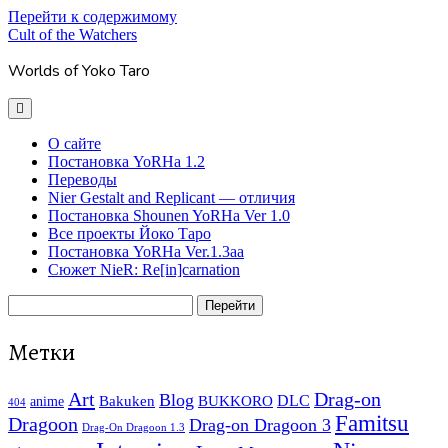
Перейти к содержимому
Cult of the Watchers
Worlds of Yoko Taro
отрыть
основное
меню
О сайте
Постановка YoRHa 1.2
Переводы
Nier Gestalt and Replicant — отличия
Постановка Shounen YoRHa Ver 1.0
Все проекты Йоко Таро
Постановка YoRHa Ver.1.3aa
Сюжет NieR: Re[in]carnation
Боковая
Поиск
панель
Метки
Art
Drag-on
Blog
Bakuken
BUKKORO
DLC
anime
404
Famitsu
Dragoon
Drag-on Dragoon 3
Drag-On Dragoon 1.3