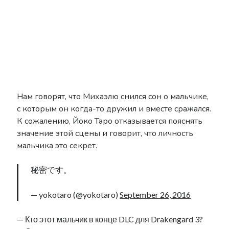
Nier
Lore
Manga
News
NieR: Automata
nier remaster
OST
Novel
reincarnation
Scans
Нам говорят, что Михаэлю снился сон о мальчике,
Shelfhentai
SINoALICE
с которым он когда-то дружил и вместе сражался.
К сожалению, Йоко Таро отказывается пояснять
Stage Play
Theory
Terra Battle
значение этой сцены и говорит, что личность
Trailer
Thou Shalt Not Die
Tweets
мальчика это секрет.
Yoko Taro
Voice of Cards
秘密です。
YoRHa
Yukiko Yokoo
— yokotaro (@yokotaro)
September 26, 2016
— Кто этот мальчик в конце DLC для Drakengard 3?
Рубрики