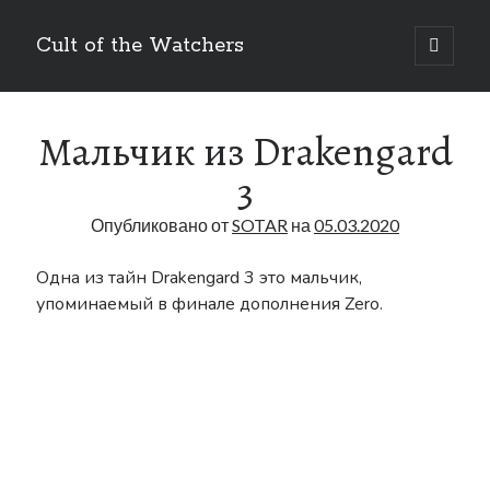
Cult of the Watchers
отрыть
основн
Боковая
меню
Поиск
панель
Мальчик из Drakengard
3
Опубликовано от
SOTAR
на
05.03.2020
Метки
Одна из тайн Drakengard 3 это мальчик,
упоминаемый в финале дополнения Zero.
Art
Bakuken
anime
404
Blog
DLC
BUKKORO
Drag-on Dragoon
Drag-On Dragoon 1.3
Famitsu
Drag-on Dragoon 3
Interview
Figure
Guide