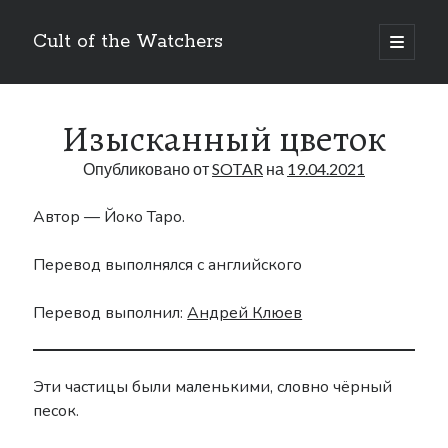
Cult of the Watchers
отрыть
основн
Боковая
меню
Поиск
панель
Изысканный цветок
Опубликовано от
SOTAR
на
19.04.2021
Автор — Йоко Таро.
Метки
Перевод выполнялся с английского
Art
Bakuken
anime
404
Перевод выполнил:
Андрей Клюев
Blog
DLC
BUKKORO
Drag-on Dragoon
Drag-On Dragoon 1.3
Эти частицы были маленькими, словно чёрный
Famitsu
Drag-on Dragoon 3
песок.
Interview
Figure
Guide