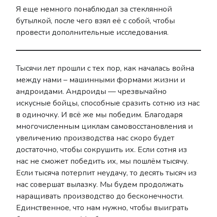
Я еще немного понаблюдал за стеклянной
Drag-On Dragoon
бутылкой, после чего взял её с собой, чтобы
LORE
провести дополнительные исследования.
NieR: Automata General
Other
Reincarnation
Тысячи лет прошли с тех пор, как началась война
Replicant V1.22
между нами – машинными формами жизни и
SINoALICE
андроидами. Андроиды — чрезвычайно
Tweets
искусные бойцы, способные сразить сотню из нас
в одиночку. И всё же мы победим. Благодаря
многочисленным циклам самовосстановления и
Донаты
увеличению производства нас скоро будет
достаточно, чтобы сокрушить их. Если сотня из
Поддержать можно здесь
нас не сможет победить их, мы пошлём тысячу.
Если тысяча потерпит неудачу, то десять тысяч из
нас совершат вылазку. Мы будем продолжать
наращивать производство до бесконечности.
Единственное, что нам нужно, чтобы выиграть