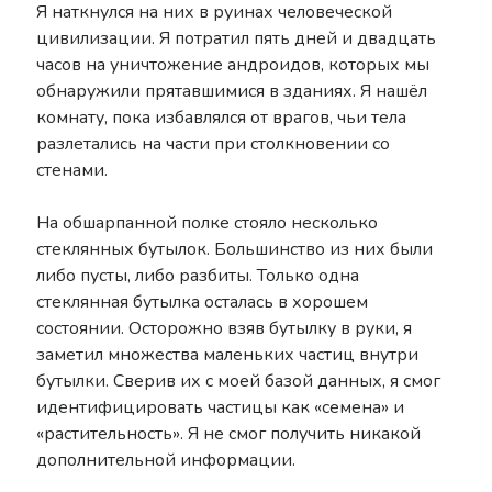
Я наткнулся на них в руинах человеческой
Nier
цивилизации. Я потратил пять дней и двадцать
Lore
Manga
News
часов на уничтожение андроидов, которых мы
NieR: Automata
обнаружили прятавшимися в зданиях. Я нашёл
комнату, пока избавлялся от врагов, чьи тела
nier remaster
OST
Novel
разлетались на части при столкновении со
стенами.
reincarnation
Scans
Shelfhentai
SINoALICE
На обшарпанной полке стояло несколько
стеклянных бутылок. Большинство из них были
Stage Play
Theory
Terra Battle
либо пусты, либо разбиты. Только одна
Trailer
Thou Shalt Not Die
стеклянная бутылка осталась в хорошем
Tweets
состоянии. Осторожно взяв бутылку в руки, я
Yoko Taro
Voice of Cards
заметил множества маленьких частиц внутри
бутылки. Сверив их с моей базой данных, я смог
YoRHa
Yukiko Yokoo
идентифицировать частицы как «семена» и
«растительность». Я не смог получить никакой
дополнительной информации.
Рубрики