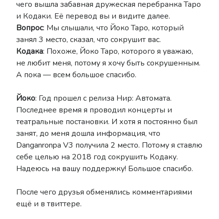
чего вышла забавная дружеская перебранка Таро
Nier
и Кодаки. Её перевод вы и видите далее.
Lore
Manga
News
Вопрос
: Мы слышали, что Йоко Таро, который
NieR: Automata
занял 3 место, сказал, что сокрушит вас.
Кодака
: Похоже, Йоко Таро, которого я уважаю,
nier remaster
OST
Novel
не любит меня, потому я хочу быть сокрушенным.
А пока — всем большое спасибо.
reincarnation
Scans
Shelfhentai
Йоко
: Год прошел с релиза Нир: Автомата.
SINoALICE
Последнее время я проводил концерты и
Stage Play
Theory
Terra Battle
театральные постановки. И хотя я постоянно был
Trailer
занят, до меня дошла информация, что
Thou Shalt Not Die
Tweets
Danganronpa V3 получила 2 место. Потому я ставлю
Yoko Taro
себе целью на 2018 год сокрушить Кодаку.
Voice of Cards
Надеюсь на вашу поддержку! Большое спасибо.
YoRHa
Yukiko Yokoo
После чего друзья обменялись комментариями
ещё и в твиттере.
Рубрики