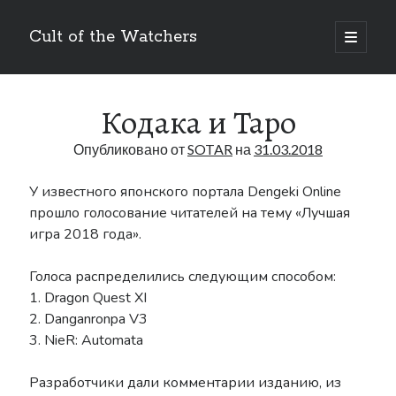
Cult of the Watchers
отрыть
основн
Боковая
меню
Поиск
панель
Кодака и Таро
Опубликовано от
SOTAR
на
31.03.2018
У известного японского портала Dengeki Online
прошло голосование читателей на тему «Лучшая
Метки
игра 2018 года».
Art
Bakuken
anime
404
Голоса распределились следующим способом:
Blog
DLC
BUKKORO
1. Dragon Quest XI
2. Danganronpa V3
Drag-on Dragoon
Drag-On Dragoon 1.3
3. NieR: Automata
Famitsu
Drag-on Dragoon 3
Разработчики дали комментарии изданию, из
Interview
Figure
Guide