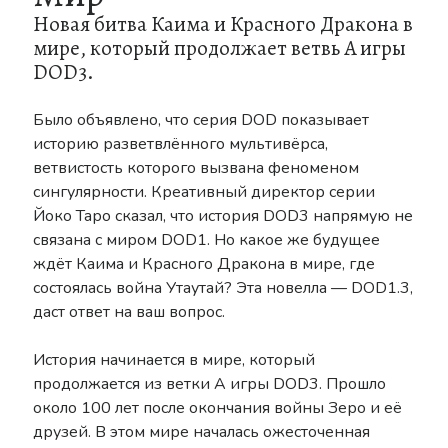
Новая битва Каима и Красного Дракона в
Nier
Lore
Manga
News
мире, который продолжает ветвь А игры
DOD3.
NieR: Automata
Было объявлено, что серия DOD показывает
nier remaster
OST
Novel
историю разветвлённого мультивёрса,
reincarnation
Scans
ветвистость которого вызвана феноменом
сингулярности. Креативный директор серии
Shelfhentai
SINoALICE
Йоко Таро сказал, что история DOD3 напрямую не
Stage Play
Theory
связана с миром DOD1. Но какое же будущее
Terra Battle
ждёт Каима и Красного Дракона в мире, где
Trailer
Thou Shalt Not Die
Tweets
состоялась война Утаутай? Эта новелла — DOD1.3,
Yoko Taro
даст ответ на ваш вопрос.
Voice of Cards
YoRHa
История начинается в мире, который
Yukiko Yokoo
продолжается из ветки А игры DOD3. Прошло
около 100 лет после окончания войны Зеро и её
друзей. В этом мире началась ожесточенная
Рубрики