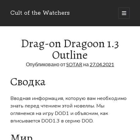
Cult of the Watchers
отрыть
основн
Боковая
меню
Поиск
панель
Drag-on Dragoon 1.3
Outline
Опубликовано от
SOTAR
на
27.04.2021
Сводка
Метки
Art
Bakuken
anime
404
Вводная информация, которую вам необходимо
Blog
DLC
BUKKORO
знать перед чтением этой новеллы. Мы
Drag-on Dragoon
оглянемся на игру DOD1 и объясним, как
Drag-On Dragoon 1.3
вписывается DOD1.3 в серию DOD.
Famitsu
Drag-on Dragoon 3
Мир
Interview
Figure
Guide