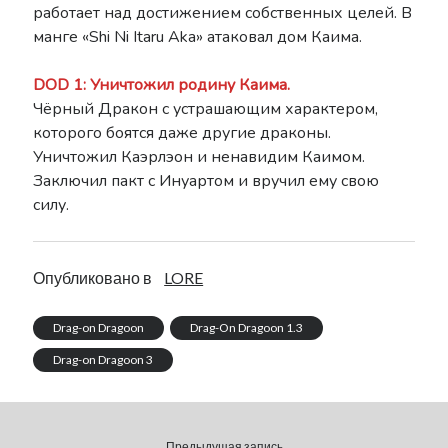
работает над достижением собственных целей. В
манге «Shi Ni Itaru Aka» атаковал дом Каима.
DOD 1: Уничтожил родину Каима.
Чёрный Дракон с устрашающим характером,
которого боятся даже другие драконы.
Уничтожил Каэрлэон и ненавидим Каимом.
Заключил пакт с Инуартом и вручил ему свою
силу.
Опубликовано в
LORE
Drag-on Dragoon
Drag-On Dragoon 1.3
Drag-on Dragoon 3
Предыдущая запись