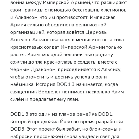
война между Имперской Армией, что расширяют
Drag-On Dragoon
свои границы с помощью бесстрашных легионов,
LORE
и Альянсом, что им противостоят. Имперская
NieR: Automata General
Армия сильно объединена религиозной
Other
организацией, которая зовётся Церковь
Reincarnation
Ангелов. Альянс оказался в меньшинстве, а сила
Replicant V1.22
красноглазых солдат Имперской Армии только
SINoALICE
растёт. Каим, молодой человек, чью родину
Tweets
сожгли до тла красноглазые солдаты вместе с
Чёрным Драконом, присоединяется к Альянсу,
чтобы отомстить и достичь успеха в роли
Донаты
наёмника. История DOD1.3 начинается, когда
священник Верделет понимает насколько Каим
Поддержать можно здесь
силён и предлагает ему план.
DOD1.3 это один из планов ремейка DOD1,
который предложил Йоко во время разработки
DOD3. Этот проект был забыт, но блок-схемы и
наброски персонажей снова увидели свет для