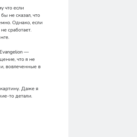
му что если
бы не сказал, что
емно. Однако, если
 не сработает.
нге.
Evangelion —
щение, что я не
ди, вовлеченные в
 картину. Даже я
ие-то детали.