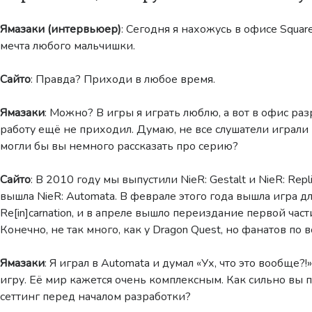
Ямазаки (интервьюер)
: Сегодня я нахожусь в офисе Square
мечта любого мальчишки.
Сайто
: Правда? Приходи в любое время.
Ямазаки
: Можно? В игры я играть люблю, а вот в офис ра
работу ещё не приходил. Думаю, не все слушатели играли 
могли бы вы немного рассказать про серию?
Сайто
: В 2010 году мы выпустили NieR: Gestalt и NieR: Repl
вышла NieR: Automata. В феврале этого года вышла игра д
Re[in]carnation, и в апреле вышло переиздание первой части
Конечно, не так много, как у Dragon Quest, но фанатов по 
Ямазаки
: Я играл в Automata и думал «Ух, что это вообще?!
игру. Её мир кажется очень комплексным. Как сильно вы 
сеттинг перед началом разработки?