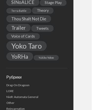
SINoALICE
Stage Play
Theory
Terra Battle
Thou Shalt Not Die
Trailer
Tweets
Voice of Cards
Yoko Taro
YoRHa
Yukiko Yokoo
Рубрики
Drag-On Dragoon
LORE
NieR: Automata General
Other
Reincarnation