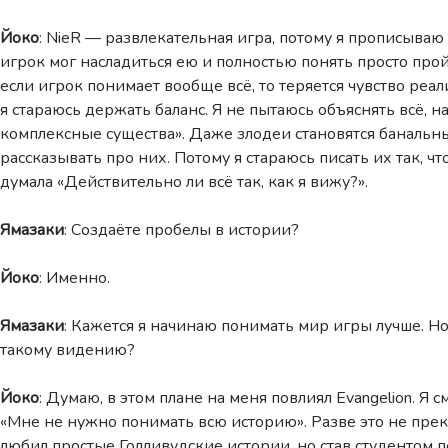
Йоко
: NieR — развлекательная игра, потому я прописываю
игрок мог насладиться ею и полностью понять просто прой
если игрок понимает вообще всё, то теряется чувство реал
я стараюсь держать баланс. Я не пытаюсь объяснять всё, 
комплексные существа». Даже злодеи становятся банальн
рассказывать про них. Потому я стараюсь писать их так, ч
думала «Действительно ли всё так, как я вижу?».
Ямазаки
: Создаёте пробелы в истории?
Йоко
: Именно.
Ямазаки
: Кажется я начинаю понимать мир игры лучше. Но
такому видению?
Йоко
: Думаю, в этом плане на меня повлиял Evangelion. Я с
«Мне не нужно понимать всю историю». Разве это не пре
любил простые Голливудские истории, но став студентом 