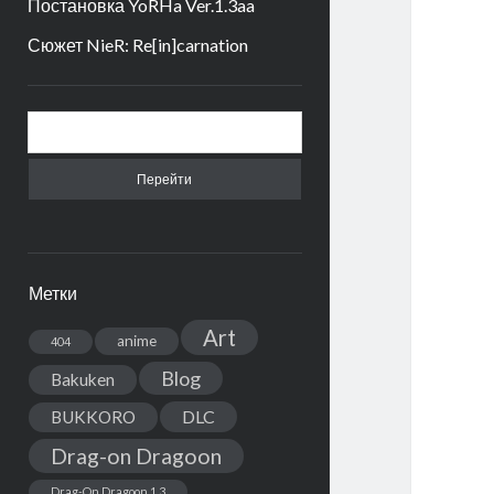
Постановка YoRHa Ver.1.3aa
Сюжет NieR: Re[in]carnation
Боковая
Поиск
панель
Метки
Art
anime
404
Blog
Bakuken
DLC
BUKKORO
Drag-on Dragoon
Drag-On Dragoon 1.3