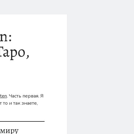
n:
Таро,
ten
. Часть первая. Я
 то и так знаете,
 миру