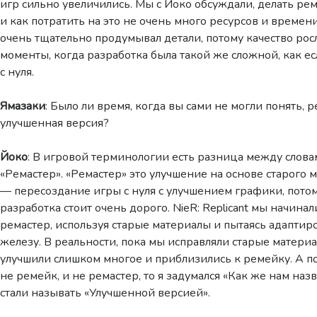
игр сильно увеличились. Мы с Йоко обсуждали, делать ре
и как потратить на это не очень много ресурсов и времен
очень тщательно продумывал детали, потому качество рос
моменты, когда разработка была такой же сложной, как ес
с нуля.
Ямазаки
: Было ли время, когда вы сами не могли понять, р
улучшенная версия?
Йоко
: В игровой терминологии есть разница между слова
«Ремастер». «Ремастер» это улучшение на основе старого 
— пересоздание игры с нуля с улучшением графики, пото
разработка стоит очень дорого. NieR: Replicant мы начинал
ремастер, используя старые материалы и пытаясь адаптир
железу. В реальности, пока мы исправляли старые материа
улучшили слишком многое и приблизились к ремейку. А по
не ремейк, и не ремастер, то я задумался «Как же нам назва
стали называть «Улучшенной версией».