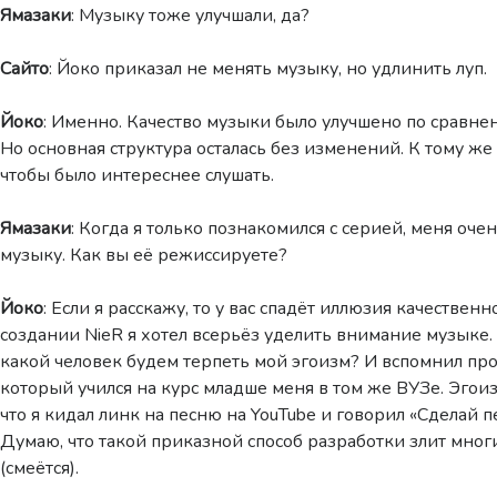
Ямазаки
: Музыку тоже улучшали, да?
Сайто
: Йоко приказал не менять музыку, но удлинить луп.
Йоко
: Именно. Качество музыки было улучшено по сравне
Но основная структура осталась без изменений. К тому же
чтобы было интереснее слушать.
Ямазаки
: Когда я только познакомился с серией, меня оч
музыку. Как вы её режиссируете?
Йоко
: Если я расскажу, то у вас спадёт иллюзия качественн
создании NieR я хотел всерьёз уделить внимание музыке.
какой человек будем терпеть мой эгоизм? И вспомнил про
который учился на курс младше меня в том же ВУЗе. Эгоиз
что я кидал линк на песню на YouTube и говорил «Сделай п
Думаю, что такой приказной способ разработки злит мно
(смеётся).