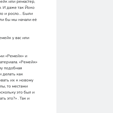
мейк или ремастер,
и. И даже так Йоко
ло и росло… Были
ли бы мы начали её
емейк у вас или
ми «Ремейк» и
материала. «Ремейк»
му подобная
и делать как
овать их к новому
лы, то местами
скольку это был и
ть это?» . Так и