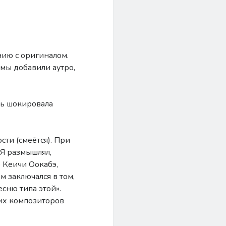
нию с оригиналом.
 мы добавили аутро,
ень шокировала
ости (смеётся). При
 Я размышлял,
 Кеичи Оокабэ,
м заключался в том,
есню типа этой».
гих композиторов