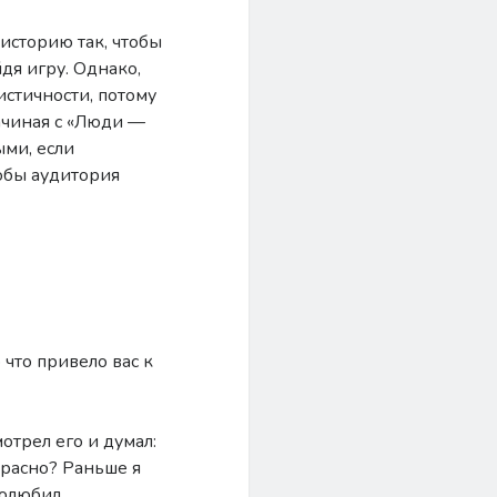
 историю так, чтобы
дя игру. Однако,
истичности, потому
начиная с «Люди —
ыми, если
тобы аудитория
 что привело вас к
мотрел его и думал:
красно? Раньше я
полюбил