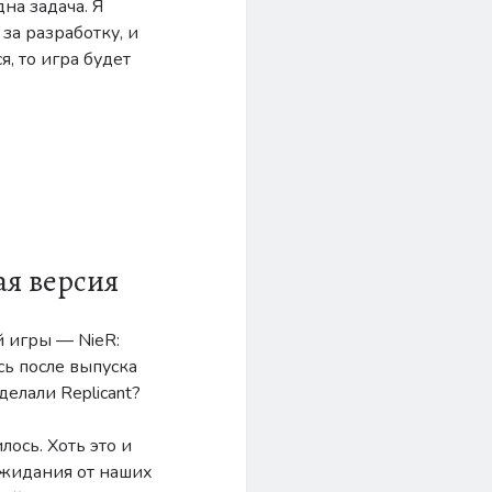
дна задача. Я
за разработку, и
, то игра будет
ая версия
й игры — NieR:
сь после выпуска
делали Replicant?
лось. Хоть это и
 ожидания от наших