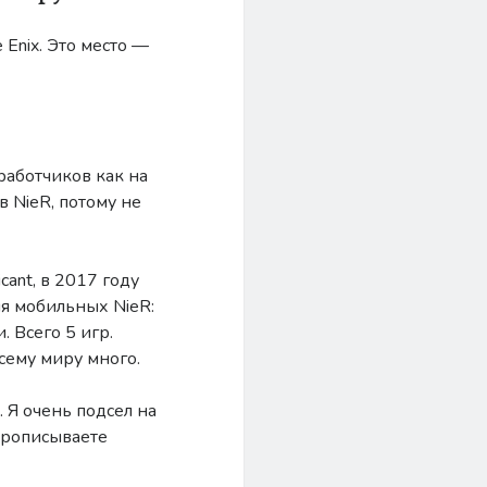
 Enix. Это место —
зработчиков как на
в NieR, потому не
icant, в 2017 году
ля мобильных NieR:
. Всего 5 игр.
всему миру много.
». Я очень подсел на
прописываете