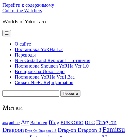
Перейти к содержимому
Cult of the Watchers
Worlds of Yoko Taro
отрыть
основное
меню
О сайте
Постановка YoRHa 1.2
Переводы
Nier Gestalt and Replicant — отличия
Постановка Shounen YoRHa Ver 1.0
Все проекты Йоко Таро
Постановка YoRHa Ver.1.3aa
Сюжет NieR: Re[in]carnation
Боковая
Поиск
панель
Метки
Art
Drag-on
Blog
Bakuken
BUKKORO
DLC
anime
404
Famitsu
Dragoon
Drag-on Dragoon 3
Drag-On Dragoon 1.3