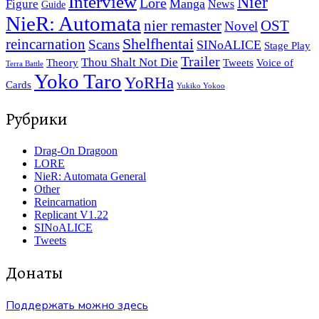
Interview
Nier
Lore
Manga
Figure
News
Guide
NieR: Automata
nier remaster
OST
Novel
reincarnation
Shelfhentai
Scans
SINoALICE
Stage Play
Trailer
Thou Shalt Not Die
Tweets
Theory
Voice of
Terra Battle
Yoko Taro
YoRHa
Cards
Yukiko Yokoo
Рубрики
Drag-On Dragoon
LORE
NieR: Automata General
Other
Reincarnation
Replicant V1.22
SINoALICE
Tweets
Донаты
Поддержать можно здесь