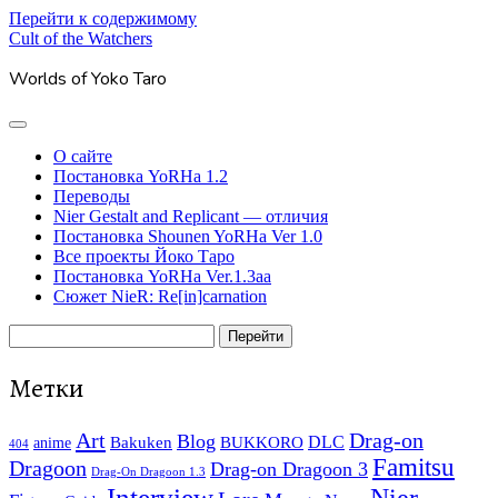
Перейти к содержимому
Cult of the Watchers
Worlds of Yoko Taro
отрыть
основное
О сайте
меню
Постановка YoRHa 1.2
Переводы
Nier Gestalt and Replicant — отличия
Постановка Shounen YoRHa Ver 1.0
Все проекты Йоко Таро
Постановка YoRHa Ver.1.3aa
Сюжет NieR: Re[in]carnation
Боковая
Поиск
панель
Метки
Art
Drag-on
Blog
Bakuken
BUKKORO
DLC
anime
404
Famitsu
Dragoon
Drag-on Dragoon 3
Drag-On Dragoon 1.3
Interview
Nier