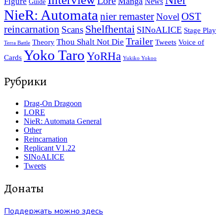
Lore
Manga
Figure
News
Guide
NieR: Automata
nier remaster
OST
Novel
reincarnation
Shelfhentai
Scans
SINoALICE
Stage Play
Trailer
Thou Shalt Not Die
Tweets
Theory
Voice of
Terra Battle
Yoko Taro
YoRHa
Cards
Yukiko Yokoo
Рубрики
Drag-On Dragoon
LORE
NieR: Automata General
Other
Reincarnation
Replicant V1.22
SINoALICE
Tweets
Донаты
Поддержать можно здесь